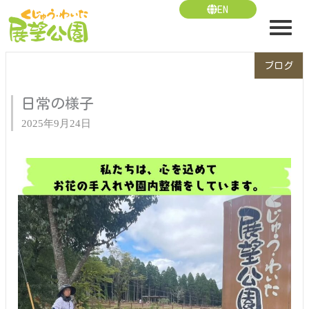
内
EN
容
を
ス
ブログ
キ
ッ
日常の様子
プ
2025年9月24日