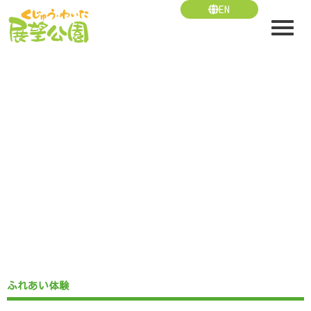
内
EN
容
を
ス
キ
ッ
プ
動物とのふれあい
animal zone
ふれあい体験